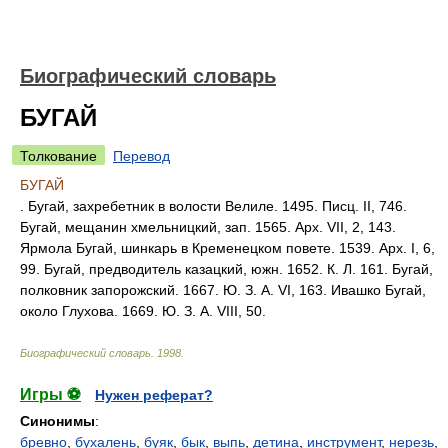
Биографический словарь
БУГАЙ
Толкование
Перевод
БУГАЙ
. Бугай, захребетник в волости Велиле. 1495. Писц. II, 746.
Бугай, мещанин хмельницкий, зап. 1565. Арх. VII, 2, 143.
Ярмола Бугай, шинкарь в Кременецком повете. 1539. Арх. I, 6,
99. Бугай, предводитель казацкий, южн. 1652. К. Л. 161. Бугай,
полковник запорожский. 1667. Ю. З. А. VI, 163. Ивашко Бугай,
около Глухова. 1669. Ю. З. А. VIII, 50.
Биографический словарь
.
1998
.
Игры ⚽
Нужен реферат?
Синонимы
:
бревно
,
бухалень
,
буяк
,
бык
,
выпь
,
детина
,
инструмент
,
нерезь
,