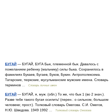
БУГАЙ
— БУГАЙ, БУГА Бык, племенной бык. Давалось с
пожеланием ребенку (мальчику) силы быка. Сохранилось в
фамилиях Букаев, Бугаев, Буков, Букин. Антрополексема.
Татарские, тюркские, мусульманские мужские имена. Словарь
терминов …
Словарь личных имен
БУГАЙ
— БУГАЙ, я, муж. (обл.) То же, что бык 1 (во 2 знач.).
Разве тебе такого бугая осилить! (перен.: о сильном, большом
человеке; прост.). Толковый словарь Ожегова. С.И. Ожегов,
Н.Ю. Шведова. 1949 1992 …
Толковый словарь Ожегова