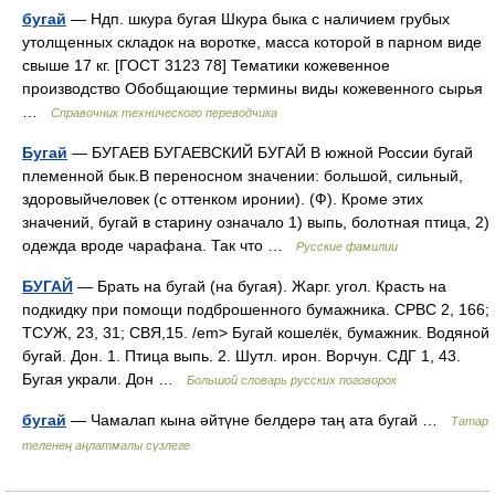
бугай
— Ндп. шкура бугая Шкура быка с наличием грубых
утолщенных складок на воротке, масса которой в парном виде
свыше 17 кг. [ГОСТ 3123 78] Тематики кожевенное
производство Обобщающие термины виды кожевенного сырья
…
Справочник технического переводчика
Бугай
— БУГАЕВ БУГАЕВСКИЙ БУГАЙ В южной России бугай
племенной бык.В переносном значении: большой, сильный,
здоровыйчеловек (с оттенком иронии). (Ф). Кроме этих
значений, бугай в старину означало 1) выпь, болотная птица, 2)
одежда вроде чарафана. Так что …
Русские фамилии
БУГАЙ
— Брать на бугай (на бугая). Жарг. угол. Красть на
подкидку при помощи подброшенного бумажника. СРВС 2, 166;
ТСУЖ, 23, 31; СВЯ,15. /em> Бугай кошелёк, бумажник. Водяной
бугай. Дон. 1. Птица выпь. 2. Шутл. ирон. Ворчун. СДГ 1, 43.
Бугая украли. Дон …
Большой словарь русских поговорок
бугай
— Чамалап кына әйтүне белдерә таң ата бугай …
Татар
теленең аңлатмалы сүзлеге