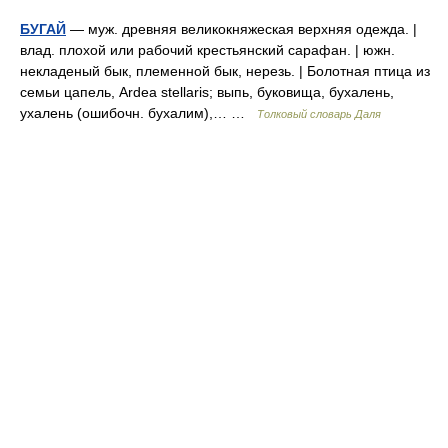
БУГАЙ
— муж. древняя великокняжеская верхняя одежда. |
влад. плохой или рабочий крестьянский сарафан. | южн.
некладеный бык, племенной бык, нерезь. | Болотная птица из
семьи цапель, Ardea stellaris; выпь, буковища, бухалень,
ухалень (ошибочн. бухалим),… …
Толковый словарь Даля